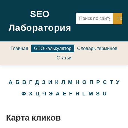
SEO
Лаборатория
Главная
GEO-калькулятор
Словарь терминов
Статьи
А
Б
В
Г
Д
З
И
К
Л
М
Н
О
П
Р
С
Т
У
Ф
Х
Ц
Ч
Э
A
E
F
H
L
M
S
U
Карта кликов