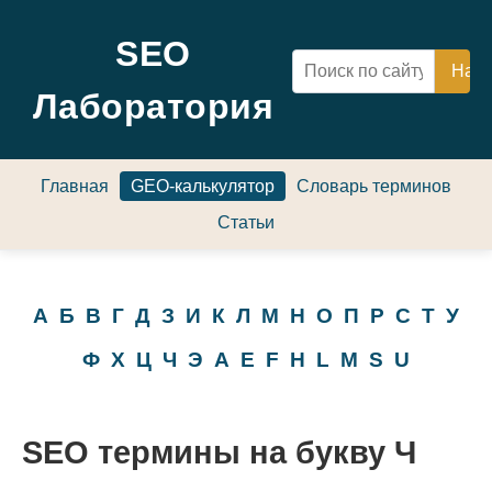
SEO
Лаборатория
Главная
GEO-калькулятор
Словарь терминов
Статьи
А
Б
В
Г
Д
З
И
К
Л
М
Н
О
П
Р
С
Т
У
Ф
Х
Ц
Ч
Э
A
E
F
H
L
M
S
U
SEO термины на букву Ч