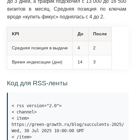
до 3 дней, а трафик подскочил с 13 000 до 16 500
визитов в месяц. Средняя позиция по ключам
вроде «купить фикус» поднялась с 4 до 2.
KPI
До
После
Средняя позиция в выдаче
4
2
Время индексации (дни)
14
3
Код для RSS-ленты
< rss version="2.0">

< channel>

< item>

Wed, 30 Jul 2025 10:00:00 GMT
< /item>
