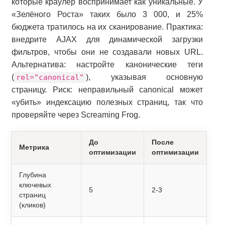
которые краулер воспринимает как уникальные. У
«Зелёного Роста» таких было 3 000, и 25%
бюджета тратилось на их сканирование. Практика:
внедрите AJAX для динамической загрузки
фильтров, чтобы они не создавали новых URL.
Альтернатива: настройте канонические теги
(
rel="canonical"
), указывая основную
страницу. Риск: неправильный canonical может
«убить» индексацию полезных страниц, так что
проверяйте через Screaming Frog.
До
После
Метрика
оптимизации
оптимизации
Глубина
ключевых
5
2-3
страниц
(кликов)