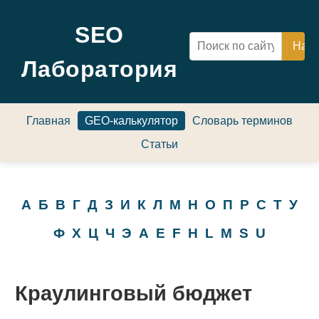
SEO
Лаборатория
Главная
GEO-калькулятор
Словарь терминов
Статьи
А
Б
В
Г
Д
З
И
К
Л
М
Н
О
П
Р
С
Т
У
Ф
Х
Ц
Ч
Э
A
E
F
H
L
M
S
U
Краулинговый бюджет