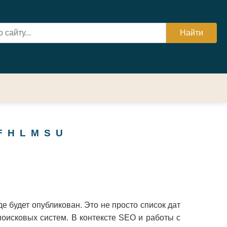
F
H
L
M
S
U
де будет опубликован. Это не просто список дат
поисковых систем. В контексте SEO и работы с