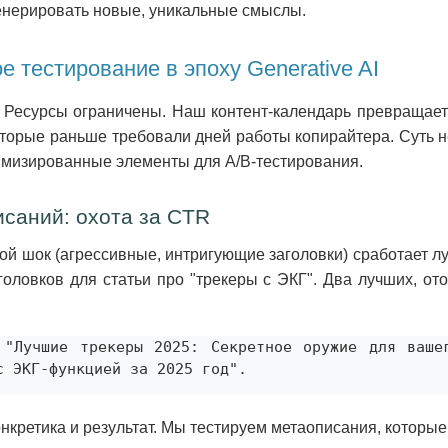
генерировать новые, уникальные смыслы.
ое тестирование в эпоху Generative AI
 Ресурсы ограничены. Наш контент-календарь превращает
торые раньше требовали дней работы копирайтера. Суть не 
тимизированные элементы для A/B-тестирования.
исаний: охота за CTR
ой шок (агрессивные, интригующие заголовки) сработает л
головков для статьи про "трекеры с ЭКГ". Два лучших, о
 "Лучшие трекеры 2025: Секретное оружие для вашег
с ЭКГ-функцией за 2025 год".
онкретика и результат. Мы тестируем метаописания, которы