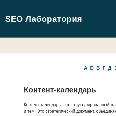
SEO Лаборатория
А
Б
В
Г
Д
Контент-календарь
Контент-календарь - это структурированный пла
и тем. Это стратегический документ, объедин