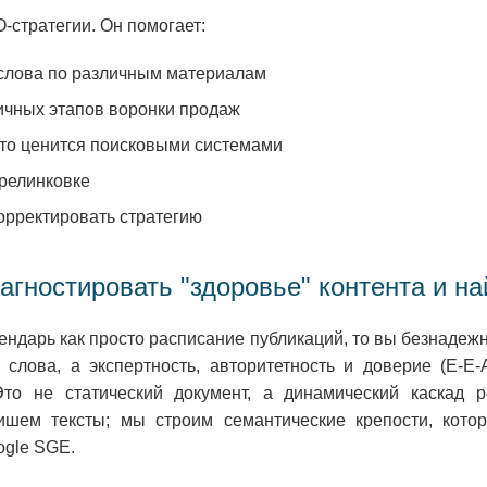
-стратегии. Он помогает:
слова по различным материалам
ичных этапов воронки продаж
что ценится поисковыми системами
релинковке
орректировать стратегию
агностировать "здоровье" контента и на
ендарь как просто расписание публикаций, то вы безнадежн
слова, а экспертность, авторитетность и доверие (E-E
 Это не статический документ, а динамический каска
пишем тексты; мы строим семантические крепости, кот
ogle SGE.