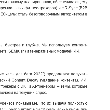
ически точному планированию, обеспечивающему
 премиальных фитнес-трекеров) и HR-Sync (B2B
EO-цель: стать безоговорочным авторитетом в
зы быстрее и глубже. Мы используем контент-
refs, SEMrush) и генеративных моделей ИИ.
ые часы для бега 2022") продолжают получать
ский Content Decay (увядание контента). ИИ,
"трекеры с ЭКГ и AI-тренером" – темы, которые
вечаем на текущий спрос.
урентов показывает, что их выдача полностью
 1С:Предприятие" или "Юридические риски при