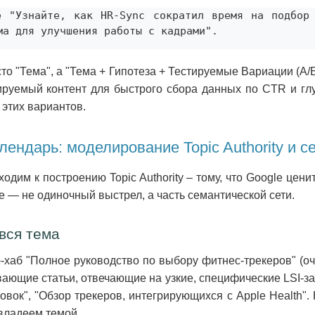
е "Узнайте, как HR-Sync сократил время на подбор 
ма для улучшения работы с кадрами".
то "Тема", а "Тема + Гипотеза + Тестируемые Вариации (А
уемый контент для быстрого сбора данных по CTR и глу
 этих вариантов.
календарь: моделирование Topic Authority и 
ходим к построению Topic Authority – тому, что Google цен
аре — не одиночный выстрел, а часть семантической сети.
 вся тема
-хаб "Полное руководство по выбору фитнес-трекеров" (оч
ающие статьи, отвечающие на узкие, специфические LSI-за
овок", "Обзор трекеров, интегрирующихся с Apple Health"
 владеем темой.