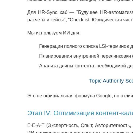
Для HR-Sync хаб — "Будущее HR-автоматиза
расчеты и кейсы", "Checklist: Юридическая чис
Мы используем ИИ для:
Генерации полного списка LSI-терминов д
Планирования внутренней перелинковки (И
Анализа длины контента, необходимой дл
Topic Authority S
Это не официальная формула Google, но отлич
Этап IV: Оптимизация контент-кал
E-E-A-T (Экспертность, Опыт, Авторитетность
ИИ-ранжирование ищет сигналы, подтверждающ