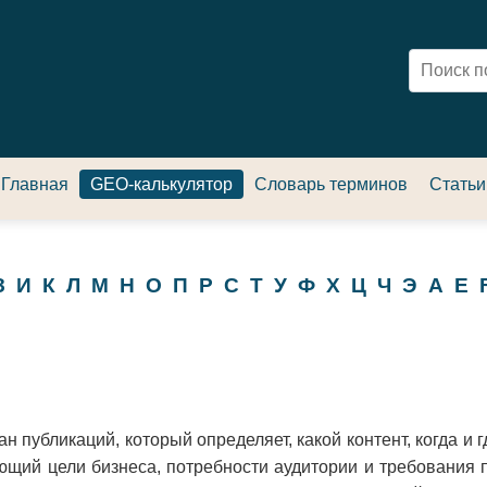
Главная
GEO-калькулятор
Словарь терминов
Статьи
З
И
К
Л
М
Н
О
П
Р
С
Т
У
Ф
Х
Ц
Ч
Э
A
E
н публикаций, который определяет, какой контент, когда и г
яющий цели бизнеса, потребности аудитории и требования 