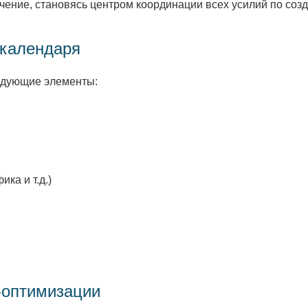
чение, становясь центром координации всех усилий по соз
-календаря
едующие элементы:
ка и т.д.)
-оптимизации