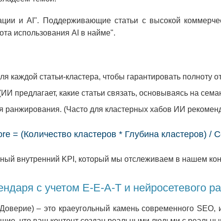
ции и AI". Поддерживающие статьи с высокой коммерчес
тота использования AI в найме".
ля каждой статьи-кластера, чтобы гарантировать полноту от
И предлагает, какие статьи связать, основываясь на семан
я ранжирования. (Часто для кластерных хабов ИИ рекоменд
core = (Количество кластеров * Глубина кластеров) / 
ный внутренний KPI, который мы отслеживаем в нашем кон
ендаря с учетом E-E-A-T и нейросетевого 
, Доверие) – это краеугольный камень современного SEO, 
ие, что ваш контент создан реальными людьми с реальны