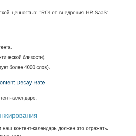
кой ценностью: "ROI от внедрения HR-SaaS:
вета.
тической близости).
ует более 4000 слов).
Content Decay Rate
тент-календаре.
ранжирования
и наш контент-календарь должен это отражать.
м опытом.