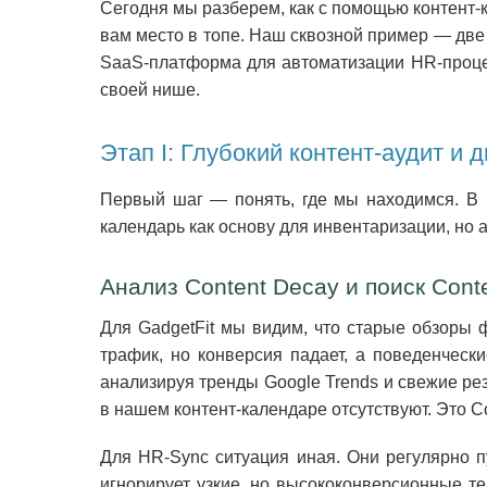
Сегодня мы разберем, как с помощью контент-
вам место в топе. Наш сквозной пример — две
SaaS-платформа для автоматизации HR-процес
своей нише.
Этап I: Глубокий контент-аудит и 
Первый шаг — понять, где мы находимся. В S
календарь как основу для инвентаризации, но
Анализ Content Decay и поиск Cont
Для GadgetFit мы видим, что старые обзоры 
трафик, но конверсия падает, а поведенческ
анализируя тренды Google Trends и свежие рез
в нашем контент-календаре отсутствуют. Это C
Для HR-Sync ситуация иная. Они регулярно п
игнорирует узкие, но высококонверсионные т