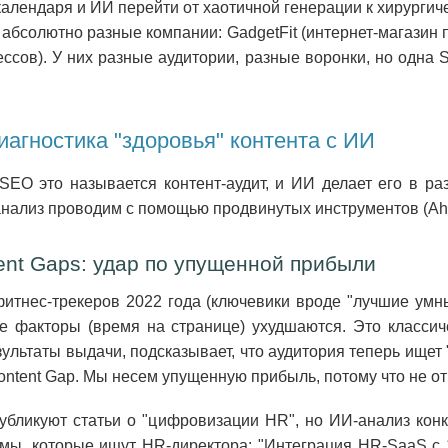
календаря и ИИ перейти от хаотичной генерации к хирург
 абсолютно разные компании: GadgetFit (интернет-магазин
сов). У них разные аудитории, разные воронки, но одна S
диагностика "здоровья" контента с ИИ
EO это называется контент-аудит, и ИИ делает его в ра
 анализ проводим с помощью продвинутых инструментов (Ah
ent Gaps: удар по упущенной прибыли
фитнес-трекеров 2022 года (ключевики вроде "лучшие умн
ие факторы (время на странице) ухудшаются. Это классиче
ультаты выдачи, подсказывает, что аудитория теперь ищет 
ontent Gap. Мы несем упущенную прибыль, потому что не от
убликуют статьи о "цифровизации HR", но ИИ-анализ конк
емы, которые ищут HR-директора: "Интеграция HR-SaaS с