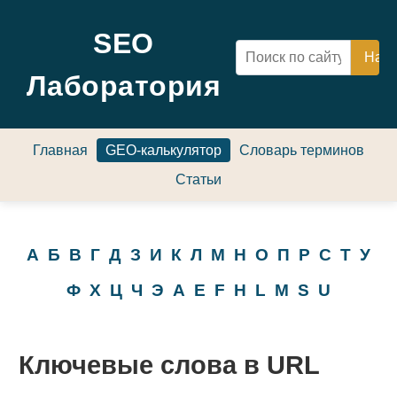
SEO
Лаборатория
Главная
GEO-калькулятор
Словарь терминов
Статьи
А
Б
В
Г
Д
З
И
К
Л
М
Н
О
П
Р
С
Т
У
Ф
Х
Ц
Ч
Э
A
E
F
H
L
M
S
U
Ключевые слова в URL