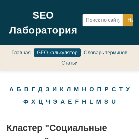
SEO
Лаборатория
Главная
GEO-калькулятор
Словарь терминов
Статьи
А
Б
В
Г
Д
З
И
К
Л
М
Н
О
П
Р
С
Т
У
Ф
Х
Ц
Ч
Э
A
E
F
H
L
M
S
U
Кластер "Социальные