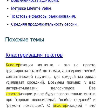
Вовлеченность аудитории
,
Метрика Lifetime Value
,
Трастовые факторы ранжирования
,
Средняя продолжительность сессии
.
Похожие темы
Кластеризация текстов
Кластер
изация контента - это не просто
группировка статей по темам, а создание четкой
семантической паутины, где каждый материал
усиливает соседний. Возьмем пример: у вас
интернет-магазин велосипедов. Без
кластер
изации у вас будут разрозненные статьи
про "горные велосипеды", "выбор педалей" и
"ремонт покрышек". С
кластер
изацией - это