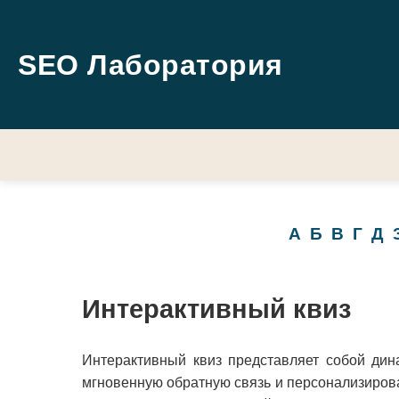
SEO Лаборатория
А
Б
В
Г
Д
Интерактивный квиз
Интерактивный квиз представляет собой дин
мгновенную обратную связь и персонализирова