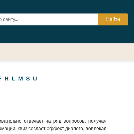
F
H
L
M
S
U
вательно отвечает на ряд вопросов, получая
мации, квиз создает эффект диалога, вовлекая