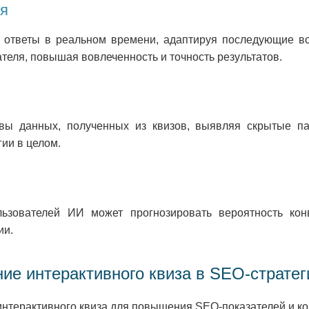
ля
 ответы в реальном времени, адаптируя последующие во
теля, повышая вовлеченность и точность результатов.
ы данных, полученных из квизов, выявляя скрытые па
ии в целом.
ьзователей ИИ может прогнозировать вероятность кон
ии.
ие интерактивного квиза в SEO-стратег
нтерактивного квиза для повышения SEO-показателей и ко