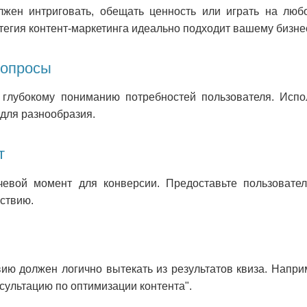
лжен интриговать, обещать ценность или играть на люб
атегия контент-маркетинга идеально подходит вашему бизне
вопросы
глубокому пониманию потребностей пользователя. Испол
для разнообразия.
т
чевой момент для конверсии. Предоставьте пользовате
йствию.
ю должен логично вытекать из результатов квиза. Напри
сультацию по оптимизации контента".